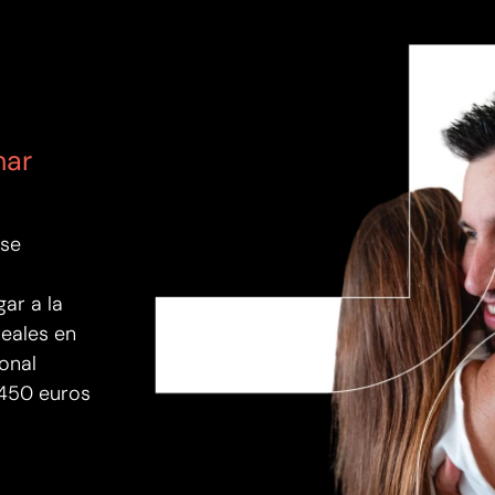
mar
ase
ar a la
reales en
onal
 450 euros